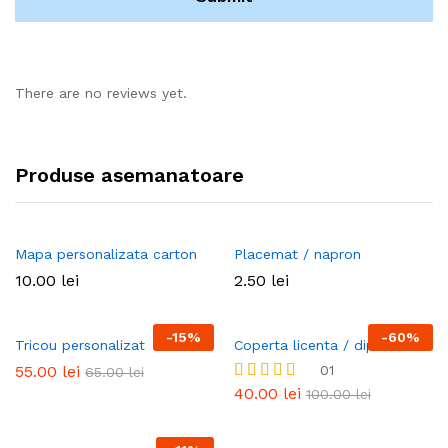
There are no reviews yet.
Produse asemanatoare
Mapa personalizata carton
Placemat / napron
10.00
lei
2.50
lei
-
15
%
-
60
%
Tricou personalizat
Coperta licenta / diploma
55.00
lei
01
65.00
lei
40.00
lei
Evaluat la
100.00
lei
5.00
din 5