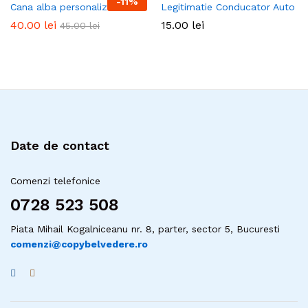
-
11
%
Cana alba personalizabila
Legitimatie Conducator Auto
40.00
lei
15.00
lei
45.00
lei
Date de contact
Comenzi telefonice
0728 523 508
Piata Mihail Kogalniceanu nr. 8, parter, sector 5, Bucuresti
comenzi@copybelvedere.ro