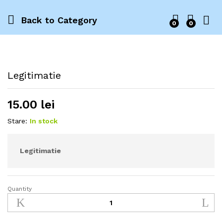
Back to
Category
0
0
Legitimatie
15.00
lei
Stare:
In stock
Legitimatie
Quantity
Legitimatie
quantity